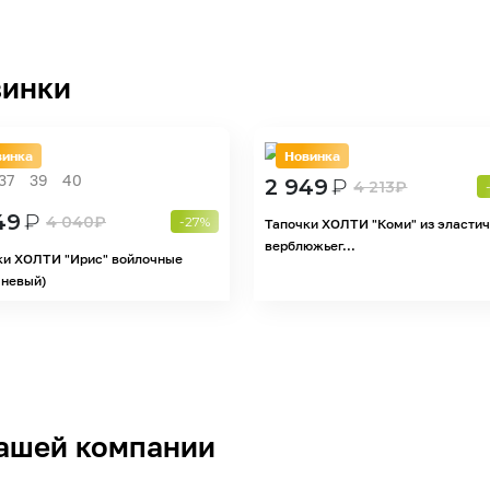
инки
винка
Новинка
37
39
40
2 949
₽
4 213
₽
49
₽
4 040
₽
-27%
Тапочки ХОЛТИ "Коми" из эласти
верблюжьег...
ки ХОЛТИ "Ирис" войлочные
чневый)
ашей компании