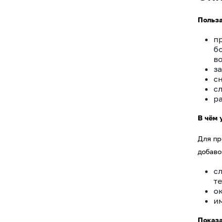
Польза
п
б
в
з
сн
с
р
В чём 
Для пр
добаво
с
те
о
и
Показа