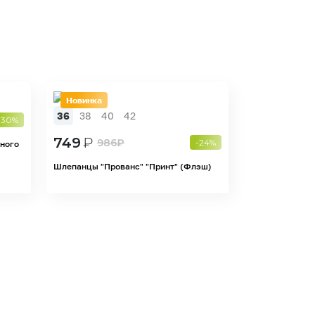
Новинка
36
38
40
42
-30%
749
₽
986
₽
-24%
чного
Шлепанцы "Прованс" "Принт" (Флэш)