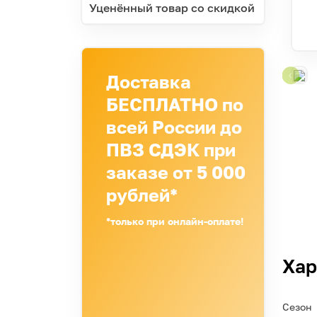
Уценённый товар со скидкой
Доставка
БЕСПЛАТНО по
всей России до
ПВЗ СДЭК при
заказе от 5 000
рублей*
*только при онлайн-оплате!
Хар
Сезон