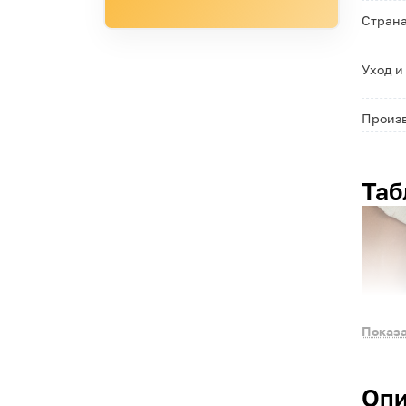
Страна
Уход и
Произ
Таб
Показа
Опи