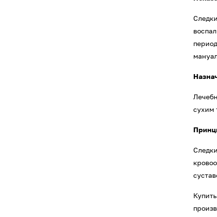
Следки
воспал
период
мануал
Назна
Лечебн
сухим 
Принци
Следки
кровоо
сустав
Купить
произв