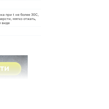
а при t не более 30С,
ерсти, мягко отжать,
м виде