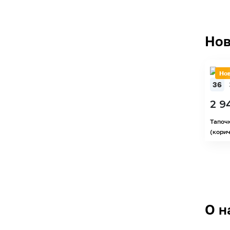
Нов
Но
36
2 9
Тапоч
(кори
О н