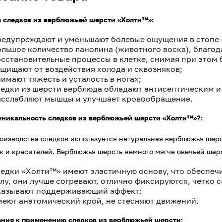
 следков из верблюжьей шерсти «Холти™»:
редупреждают и уменьшают болевые ощущения в стопе (
ольшое количество ланолина (животного воска), благод
осстановительные процессы в клетке, снимая при этом
ащищают от воздействия холода и сквозняков;
имают тяжесть и усталость в ногах;
ледки из шерсти верблюда обладают антисептическим 
асслабляют мышцы и улучшает кровообращение.
уникальность следков из верблюжьей шерсти «Холти™»?:
оизводства следков используется натуральная верблюжья шерс
к и красителей. Верблюжья шерсть немного мягче овечьей шер
ледки «Холти™» имеют эластичную основу, что обеспечи
лу, они лучше согревают, отлично фиксируются, четко с
казывают поддерживающий эффект;
меют анатомический крой, не стесняют движений.
ния к применению следков из верблюжьей шерсти: