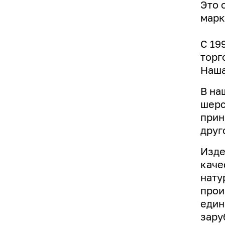
Это 
марк
С 19
торг
Наша
В на
шерс
прин
друг
Изде
каче
нату
прои
един
зару