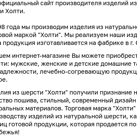
официальный сайт производителя изделий из
и Холти.
98 года мы производим изделия из натуральн
овой маркой "Холти". Мы реализуем наши изде
 продукция изготавливается на фабрике в г. 
шем интернет-магазине Вы можете приобрест
ти: мужские, женские и детские домашние т
адлежности, лечебно-согревающую продукци
ое.
лия из шерсти "Холти" получили признание 
ство пошива, стильный, современный дизай
ральных материалов. Торговая марка "Холти"
зводству изделий из натуральной шерсти, к
иц готовой продукции, которая продается по
бежья!