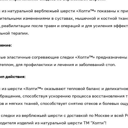
 из натуральной верблюжьей шерсти «Холти™» показаны к при
ительными изменениями в суставах, мышечной и костной ткани 
 реабилитации после травм и операций и для усиления эффект
ьной терапии.
чение:
ые эластичные согревающие следки «Холти™» предназначены 
теплом, для профилактики и лечения и заболеваний стоп.
п действия:
 из шерсти «Холти™» оказывают тепловой баланс и деликатно
бращение, способствуя ускорению процесса восстановления т
ов и мягких тканей, способствует снятию отеков и болевых ощ
 следки из верблюжьей шерсти с доставкой по Москве и всей 
одителя изделий из натуральной шерсти ТМ "Холти"!