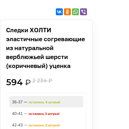
Следки ХОЛТИ
эластичные согревающие
из натуральной
верблюжьей шерсти
(коричневый) уценка
594
2 234
₽
₽
—
36-37
осталось 4 штуки!
—
40-41
осталась 1 штука!
—
42-43
осталось 2 штуки!