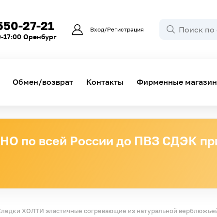
550-27-21
Вход/Регистрация
0-17:00 Оренбург
Обмен/возврат
Контакты
Фирменные магази
О по всей России до ПВЗ СДЭК при
Следки ХОЛТИ эластичные согревающие из натуральной верблюжьей