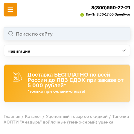
8(800)550-27-21
Пн-Пт 8:30-17:00 Оренбург
Навигация
Доставка БЕСПЛАТНО по всей
России до ПВЗ СДЭК при заказе от
5 000 рублей*
*только при онлайн-оплате!
Главная
/
Каталог
/
Уценённый товар со скидкой
/ Тапочки
ХОЛТИ "Анадырь" войлочные (темно-серый) уценка