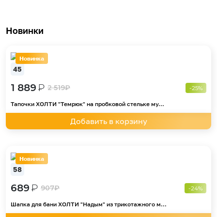
Новинки
Новинка
45
1 889
₽
2 519
₽
-25%
Тапочки ХОЛТИ "Темрюк" на пробковой стельке му...
Добавить в корзину
Новинка
58
689
₽
907
₽
-24%
Шапка для бани ХОЛТИ "Надым" из трикотажного м...