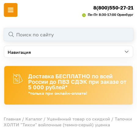
8(800)550-27-21
Пн-Пт 8:30-17:00 Оренбург
Навигация
Доставка БЕСПЛАТНО по всей
России до ПВЗ СДЭК при заказе от
5 000 рублей*
*только при онлайн-оплате!
Главная
/
Каталог
/
Уценённый товар со скидкой
/ Тапочки
ХОЛТИ "Тикси" войлочные (темно-серый) уценка