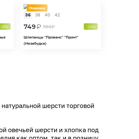
Новинка
36
38
40
42
749
₽
986
₽
-25%
-24%
ные
Шлепанцы "Прованс" "Принт"
(Незабудка)
 натуральной шерсти торговой
ой овечьей шерсти и хлопка под
лия как оптом, так и в розницу.