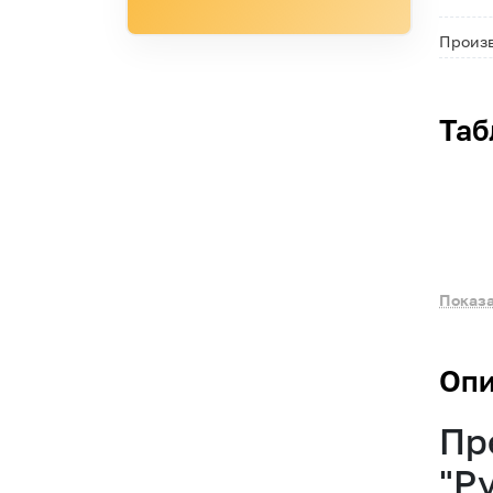
Произ
Таб
Показа
Опи
Пр
"Р