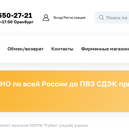
550-27-21
Вход/Регистрация
0-17:00 Оренбург
Обмен/возврат
Контакты
Фирменные магази
О по всей России до ПВЗ СДЭК при
Жилет мужской ХОЛТИ "Рубин" (серый) уценка