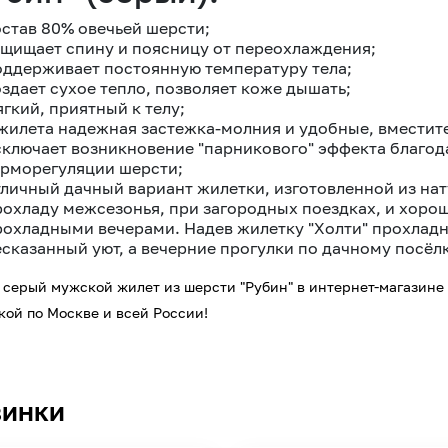
остав 80% овечьей шерсти;
ащищает спину и поясницу от переохлаждения;
оддерживает постоянную температуру тела;
оздает сухое тепло, позволяет коже дышать;
гкий, приятный к телу;
 жилета надежная застежка-молния и удобные, вмести
сключает возникновение "парникового" эффекта благод
ерморегуляции шерсти;
тличный дачный вариант жилетки, изготовленной из нат
рохладу межсезонья, при загородных поездках, и хорош
рохладными вечерами. Надев жилетку "Холти" прохлад
есказанный уют, а вечерние прогулки по дачному посё
 серый мужской жилет из шерсти "Рубин" в интернет-магазине 
кой по Москве и всей России!
инки