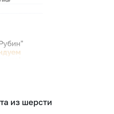
м виде
та из шерсти