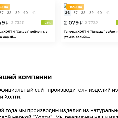
винка
Новинка
37
38
39
40
41
36
37
38
39
40
41
49
₽
2 079
₽
2 732
₽
2 772
₽
-25%
ки ХОЛТИ "Сакура" войлочные
Тапочки ХОЛТИ "Ландыш" войлоч
о-серый...
(темно-серый)...
ашей компании
официальный сайт производителя изделий из
и Холти.
98 года мы производим изделия из натуральн
овой маркой "Холти". Мы реализуем наши изде