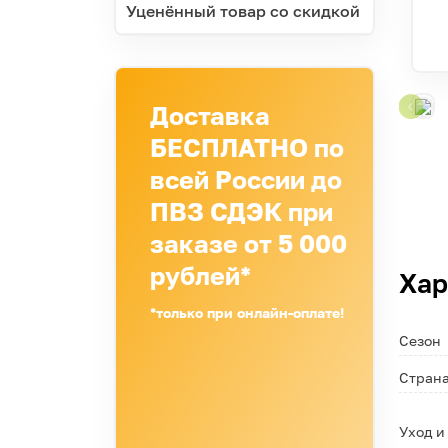
Уценённый товар со скидкой
Доставка
БЕСПЛАТНО по
всей России до
ПВЗ СДЭК при
заказе от 5 000
рублей*
Хар
*только при онлайн-оплате!
Сезон
Страна
Уход и