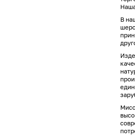
Наша
В на
шерс
прин
друг
Изде
каче
нату
прои
един
зару
Мисс
высо
совр
потр