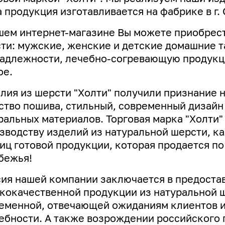
 продукция изготавливается на фабрике в г. 
шем интернет-магазине Вы можете приобрест
ти: мужские, женские и детские домашние т
адлежности, лечебно-согревающую продукци
ое.
лия из шерсти "Холти" получили признание 
ство пошива, стильный, современный дизай
ральных материалов. Торговая марка "Холти"
зводству изделий из натуральной шерсти, к
иц готовой продукции, которая продается по
бежья!
ия нашей компании заключается в предоста
кокачественной продукции из натуральной ш
еменной, отвечающей ожиданиям клиентов и
ебности. А
также возрождении российского 