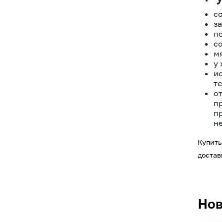
с
з
п
с
мя
у
и
т
о
п
п
н
Купить
достав
Нов