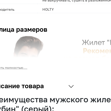
не выкручивать, сушить в разложенно
водитель
HOLTY
лица размеров
ть полностью....
сание товара
еимущества мужского жиле
убин" (серый):