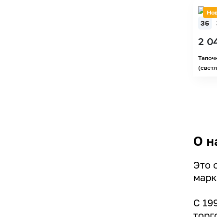
Но
36
2 0
Тапоч
(светл
О н
Это 
марк
С 19
торг