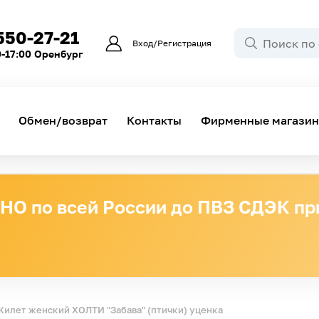
550-27-21
Вход/Регистрация
0-17:00 Оренбург
Обмен/возврат
Контакты
Фирменные магази
О по всей России до ПВЗ СДЭК при
Жилет женский ХОЛТИ "Забава" (птички) уценка