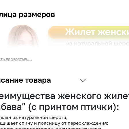
лица размеров
ть полностью....
сание товара
еимущества женского жилет
абава" (с принтом птички):
делан из натуральной шерсти;
ащищает спину и поясницу от переохлаждения;
оддерживает постоянную температуру тела;