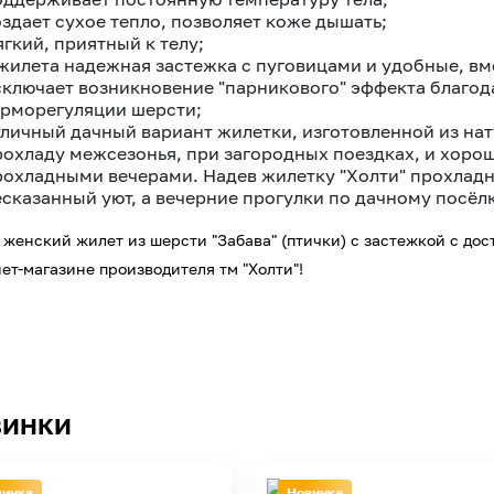
оздает сухое тепло, позволяет коже дышать;
гкий, приятный к телу;
 жилета надежная застежка с пуговицами и удобные, в
сключает возникновение "парникового" эффекта благод
ерморегуляции шерсти;
тличный дачный вариант жилетки, изготовленной из нат
рохладу межсезонья, при загородных поездках, и хорош
рохладными вечерами. Надев жилетку "Холти" прохлад
есказанный уют, а вечерние прогулки по дачному посёл
 женский жилет из шерсти "Забава" (птички) с застежкой с дос
ет-магазине производителя тм "Холти"!
инки
винка
Новинка