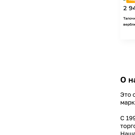
2 9
Тапоч
верблю
О н
Это 
марк
С 19
торг
Наша