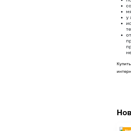
с
мя
у
и
т
о
п
п
н
Купить
интерн
Нов
Но