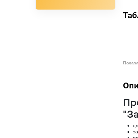
Таб
Показа
Опи
Пр
"З
с
з
п