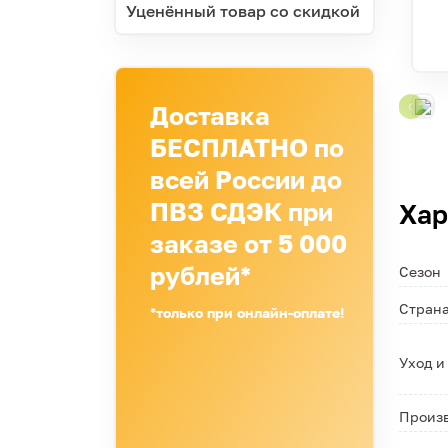
Уценённый товар со скидкой
Доставка
БЕСПЛАТНО по
всей России до
ПВЗ СДЭК при
Хар
заказе от 5 000
рублей*
Сезон
Страна
*только при онлайн-оплате!
Уход и
Произ