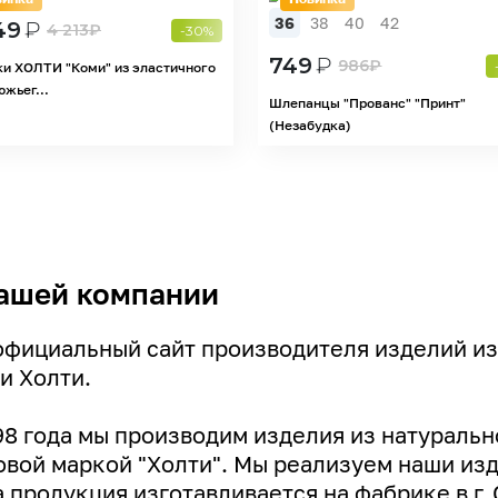
36
38
40
42
49
₽
4 213
₽
-30%
749
₽
986
₽
ки ХОЛТИ "Коми" из эластичного
жьег...
Шлепанцы "Прованс" "Принт"
(Незабудка)
ашей компании
официальный сайт производителя изделий из
и Холти.
98 года мы производим изделия из натуральн
овой маркой "Холти". Мы реализуем наши изде
 продукция изготавливается на фабрике в г. 