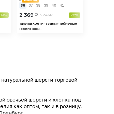
36
37
38
39
40
41
2 369
₽
3 246
₽
-24%
-27%
Тапочки ХОЛТИ "Урсиния" войлочные
(светло-кори...
 натуральной шерсти торговой
ой овечьей шерсти и хлопка под
лия как оптом, так и в розницу.
Оренбург.