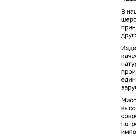
В на
шерс
прин
друг
Изде
каче
нату
прои
един
зару
Мисс
высо
совр
потр
импо