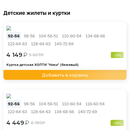
Детские жилеты и куртки
92-56
98-56
104-56-51
110-60-54
134-68-66
122-64-63
128-64-63
140-72-69
4 149
₽
5 607
₽
-26%
Куртка детская ХОЛТИ "Ники" (бежевый)
Добавить в корзину
92-56
98-56
104-56-51
110-60-54
116-60-54
122-64-63
128-64-63
134-68-66
140-72-69
4 449
₽
6 180
₽
-28%