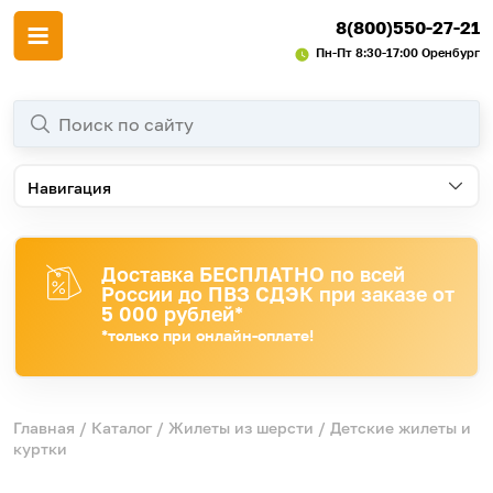
8(800)550-27-21
Пн-Пт 8:30-17:00 Оренбург
Навигация
Доставка БЕСПЛАТНО по всей
России до ПВЗ СДЭК при заказе от
5 000 рублей*
*только при онлайн-оплате!
Главная
/
Каталог
/
Жилеты из шерсти
/ Детские жилеты и
куртки