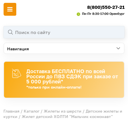
8(800)550-27-21
Пн-Пт 8:30-17:00 Оренбург
Навигация
Доставка БЕСПЛАТНО по всей
России до ПВЗ СДЭК при заказе от
5 000 рублей*
*только при онлайн-оплате!
Главная
/
Каталог
/
Жилеты из шерсти
/
Детские жилеты и
куртки
/ Жилет детский ХОЛТИ "Мальчик космонавт"