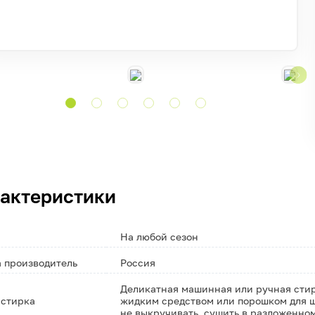
актеристики
На любой сезон
 производитель
Россия
Деликатная машинная или ручная стирк
 стирка
жидким средством или порошком для ш
не выкручивать, сушить в разложенно