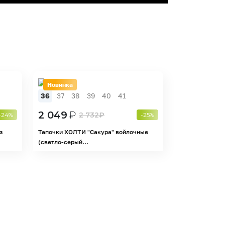
Новинка
36
37
38
39
40
41
2 049
₽
2 732
₽
-24%
-25%
з
Тапочки ХОЛТИ "Сакура" войлочные
(светло-серый...