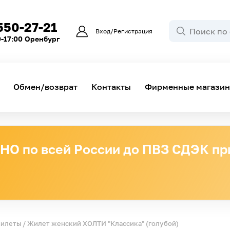
550-27-21
Вход/Регистрация
0-17:00 Оренбург
Обмен/возврат
Контакты
Фирменные магази
О по всей России до ПВЗ СДЭК при
жилеты
/ Жилет женский ХОЛТИ "Классика" (голубой)