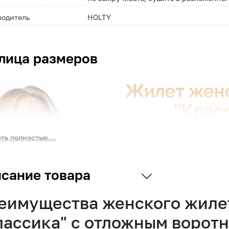
водитель
HOLTY
лица размеров
ть полностью....
сание товара
еимущества женского жилет
лассика" с отложным воротн