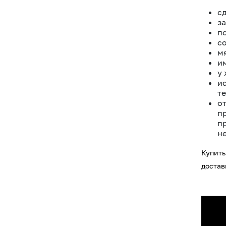
с
з
п
с
мя
и
у
и
т
о
п
п
н
Купить
достав