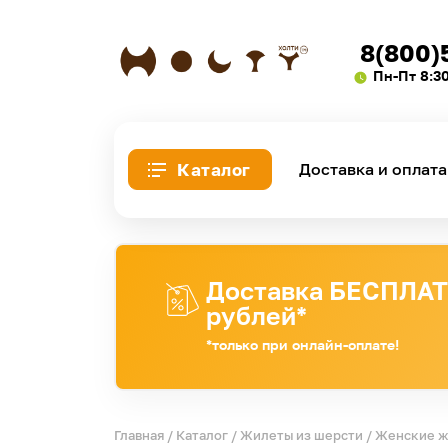
8(800)
Пн-Пт 8:3
Каталог
Доставка и оплата
Доставка БЕСПЛАТН
рублей*
*только при онлайн-оплате!
Главная
/
Каталог
/
Жилеты из шерсти
/
Женские 