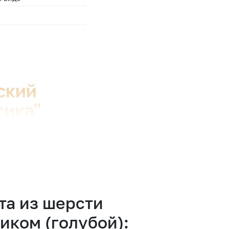
а из шерсти
иком (голубой):