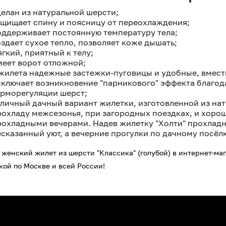
делан из натуральной шерсти;
ащищает спину и поясницу от переохлаждения;
оддерживает постоянную температуру тела;
оздает сухое тепло, позволяет коже дышать;
гкий, приятный к телу;
меет ворот отложной;
 жилета надежные застежки-пуговицы и удобные, вмес
сключает возникновение "парникового" эффекта благод
ерморегуляции шерст;
тличный дачный вариант жилетки, изготовленной из нат
рохладу межсезонья, при загородных поездках, и хорош
рохладными вечерами. Надев жилетку "Холти" прохлад
есказанный уют, а вечерние прогулки по дачному посё
 женский жилет из шерсти "Классика" (голубой) в интернет-ма
кой по Москве и всей России!