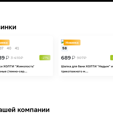
инки
винка
Новинка
37
40
41
58
89
₽
689
₽
3 410
₽
907
₽
-27%
ки ХОЛТИ "Жимолость"
Шапка для бани ХОЛТИ "Надым" и
ные (темно-сер...
трикотажного м...
ашей компании