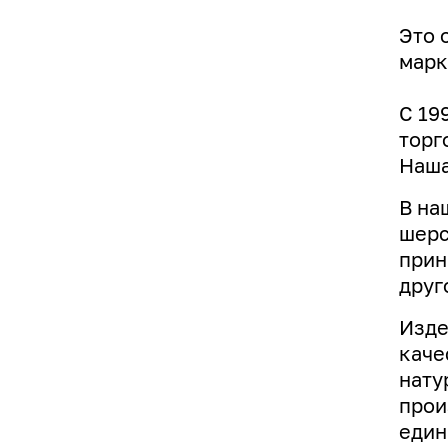
Это 
марк
С 19
торг
Наша
В на
шерс
прин
друг
Изде
каче
нату
прои
един