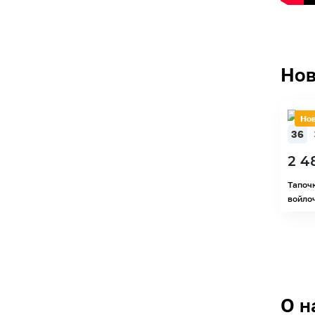
Нов
Но
36
2 4
Тапоч
войлоч
О н