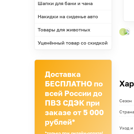
Шапки для бани и чана
Накидки на сиденье авто
Товары для животных
Уценённый товар со скидкой
Доставка
БЕСПЛАТНО по
Хар
всей России до
ПВЗ СДЭК при
Сезон
заказе от 5 000
Страна
рублей*
Уход и
*только при онлайн-оплате!