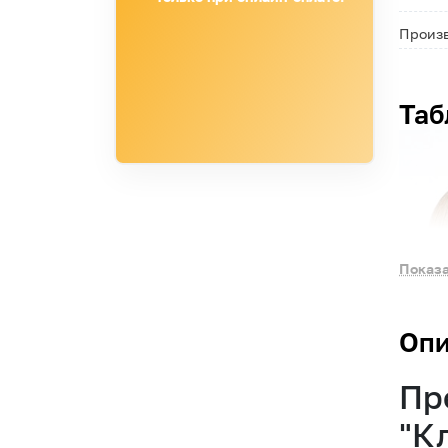
Произ
Таб
Показа
Опи
Пр
"К