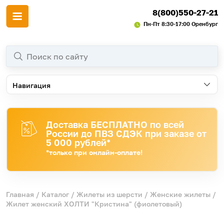
8(800)550-27-21
Пн-Пт 8:30-17:00 Оренбург
Навигация
Доставка БЕСПЛАТНО по всей
России до ПВЗ СДЭК при заказе от
5 000 рублей*
*только при онлайн-оплате!
Главная
/
Каталог
/
Жилеты из шерсти
/
Женские жилеты
/
Жилет женский ХОЛТИ "Кристина" (фиолетовый)