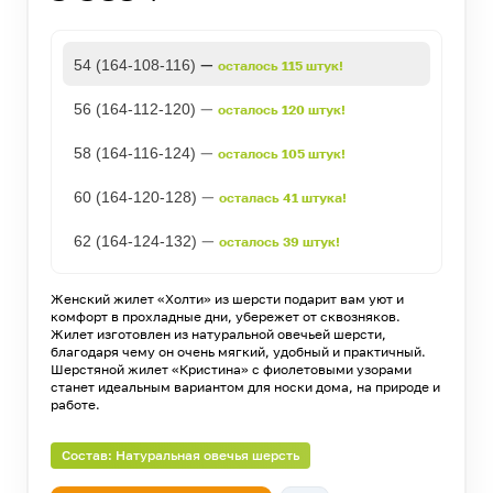
—
54 (164-108-116)
осталось 115 штук!
—
56 (164-112-120)
осталось 120 штук!
—
58 (164-116-124)
осталось 105 штук!
—
60 (164-120-128)
осталась 41 штука!
—
62 (164-124-132)
осталось 39 штук!
Женский жилет «Холти» из шерсти подарит вам уют и
комфорт в прохладные дни, убережет от сквозняков.
Жилет изготовлен из натуральной овечьей шерсти,
благодаря чему он очень мягкий, удобный и практичный.
Шерстяной жилет «Кристина» с фиолетовыми узорами
станет идеальным вариантом для носки дома, на природе и
работе.
Состав: Натуральная овечья шерсть