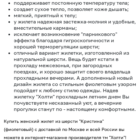
поддерживает постоянную температуру тела;
создает сухое тепло, позволяет коже дышать;
мягкий, приятный к телу;
у жилета надежная застежка-молния и удобные,
вместительные карманы;
исключает возникновение "парникового"
эффекта благодаря гигроскопичности и
хорошей терморегуляции шерсти;
отличный вариант жилетки, изготовленной из
натуральной шерсти. Вещь будет кстати в
прохладу межсезонья, при загородных
поездках, и хорошо защитит своего владельца
прохладными вечерами. А дополненный новый
дизайн жилета со стильным фиолетовым узором
подойдет к любому стилю одежды. Надев
жилетку "Холти" прохладным летним днем Вы
почувствуете несказанный уют, а вечерние
прогулки станут по - настоящему комфортными.
Купить женский жилет из шерсти "Кристина"
(фиолетовый) с доставкой по Москве и всей России вы
можете в интернет-магазине производителя тм "Холти"!