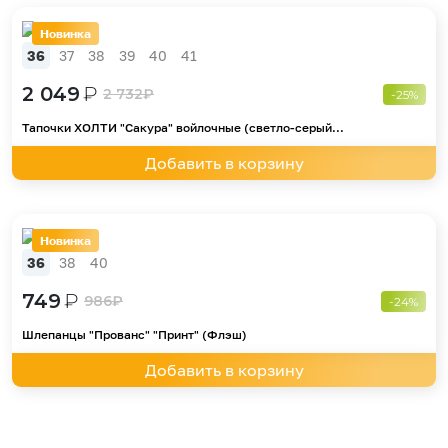
Новинка
36
37
38
39
40
41
2 049
₽
2 732
₽
-25%
Тапочки ХОЛТИ "Сакура" войлочные (светло-серый...
Добавить в корзину
Новинка
36
38
40
749
₽
986
₽
-24%
Шлепанцы "Прованс" "Принт" (Флэш)
Добавить в корзину