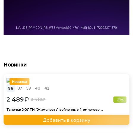
Новинки
Новинка
36
37
39
40
41
2 489
₽
3 410
₽
-27%
Тапочки ХОЛТИ "Жимолость" войлочные (темно-сер...
Добавить в корзину