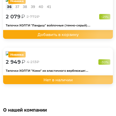
Новинка
36
37
38
39
40
41
2 079
₽
2 772
₽
-25%
Тапочки ХОЛТИ "Ландыш" войлочные (темно-серый)...
Добавить в корзину
Новинка
2 949
₽
4 213
₽
-30%
Тапочки ХОЛТИ "Коми" из эластичного верблюжьег...
Нет в наличии
О нашей компании