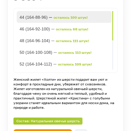
—
44 (164-88-96)
осталось 100 штук!
—
46 (164-92-100)
осталось 68 штук!
—
48 (164-96-104)
осталось 111 штук!
—
50 (164-100-108)
осталось 113 штук!
—
52 (164-104-112)
осталось 109 штук!
—
54 (164-108-116)
осталось 190 штук!
Женский жилет «Холти» из шерсти подарит вам уют и
комфорт в прохладные дни, убережет от сквозняков.
—
56 (164-112-120)
осталось 128 штук!
Жилет изготовлен из натуральной овечьей шерсти,
благодаря чему он очень мягкий и теплый, удобный и
практичный. Шерстяной жилет «Кристина» с голубыми
—
58 (164-116-124)
осталось 104 штуки!
узорами станет идеальным вариантом для носки дома, на
природе и работе.
—
60 (164-120-128)
осталось 25 штук!
Состав: Натуральная овечья шерсть
—
62 (164-124-132)
осталось 26 штук!