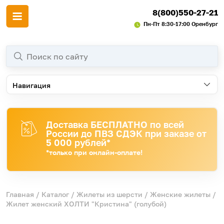
8(800)550-27-21
Пн-Пт 8:30-17:00 Оренбург
Навигация
Доставка БЕСПЛАТНО по всей
России до ПВЗ СДЭК при заказе от
5 000 рублей*
*только при онлайн-оплате!
Главная
/
Каталог
/
Жилеты из шерсти
/
Женские жилеты
/
Жилет женский ХОЛТИ "Кристина" (голубой)