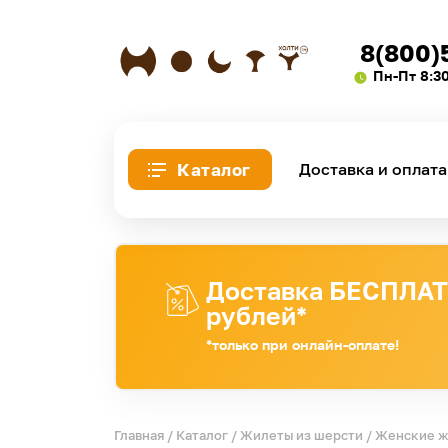
8(800)
Пн-Пт 8:3
Каталог
Доставка и оплата
Доставка БЕСПЛАТН
рублей*
*только при онлайн-оплате!
Главная
/
Каталог
/
Жилеты из шерсти
/
Женские 