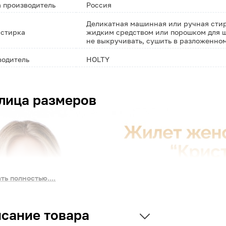
 производитель
Россия
Деликатная машинная или ручная стирк
 стирка
жидким средством или порошком для ш
не выкручивать, сушить в разложенно
водитель
HOLTY
лица размеров
ть полностью....
сание товара