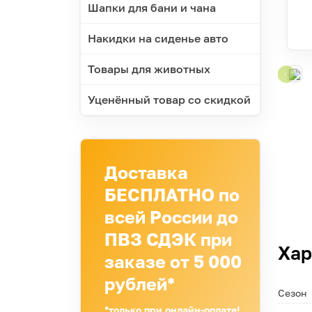
Шапки для бани и чана
Накидки на сиденье авто
Товары для животных
Уценённый товар со скидкой
Доставка
БЕСПЛАТНО по
всей России до
ПВЗ СДЭК при
Хар
заказе от 5 000
рублей*
Сезон
*только при онлайн-оплате!