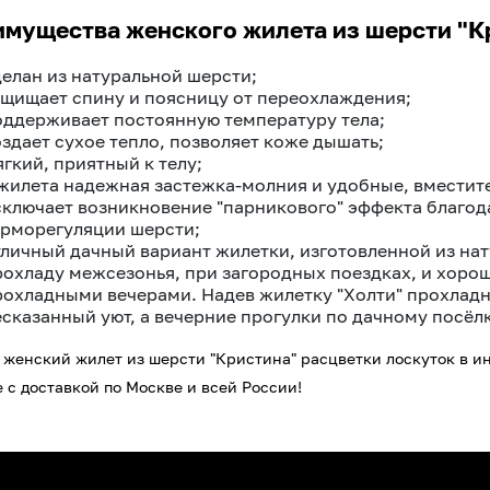
мущества женского жилета из шерсти "Кр
делан из натуральной шерсти;
ащищает спину и поясницу от переохлаждения;
оддерживает постоянную температуру тела;
оздает сухое тепло, позволяет коже дышать;
гкий, приятный к телу;
 жилета надежная застежка-молния и удобные, вместит
сключает возникновение "парникового" эффекта благод
ерморегуляции шерсти;
тличный дачный вариант жилетки, изготовленной из нат
рохладу межсезонья, при загородных поездках, и хорош
рохладными вечерами. Надев жилетку "Холти" прохлад
есказанный уют, а вечерние прогулки по дачному посё
 женский жилет из шерсти "Кристина" расцветки лоскуток
в ин
 с доставкой по Москве и всей России!