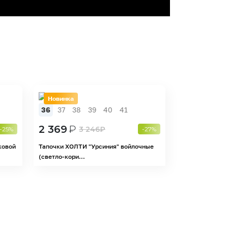
Новинка
36
37
38
39
40
41
2 369
₽
3 246
₽
-25%
-27%
ковой
Тапочки ХОЛТИ "Урсиния" войлочные
(светло-кори...