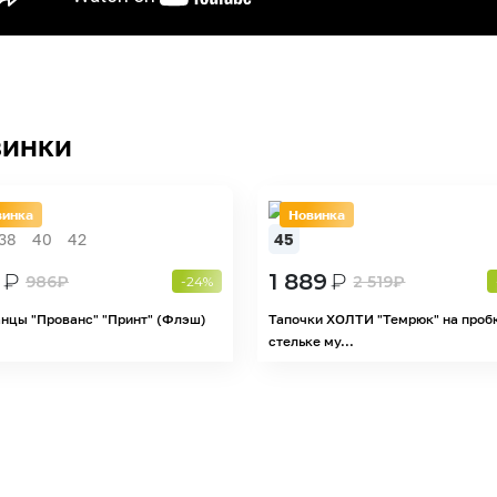
инки
винка
Новинка
38
40
42
45
₽
1 889
₽
986
₽
2 519
₽
-24%
нцы "Прованс" "Принт" (Флэш)
Тапочки ХОЛТИ "Темрюк" на проб
стельке му...