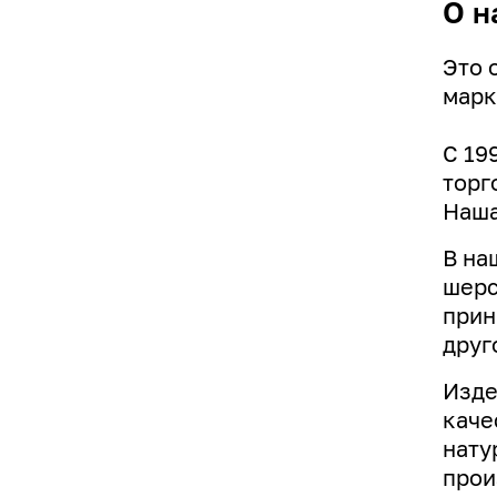
О н
Это 
марк
С 19
торг
Наша
В на
шерс
прин
друг
Изде
каче
нату
прои