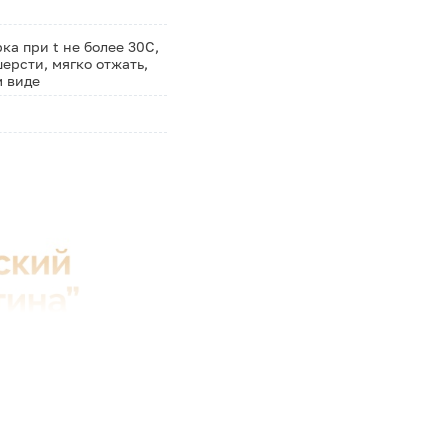
а при t не более 30С,
ерсти, мягко отжать,
м виде