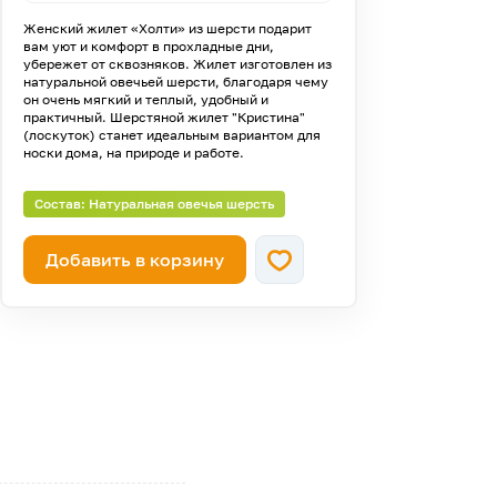
штуки!
Женский жилет «Холти» из шерсти подарит
вам уют и комфорт в прохладные дни,
—
52 (164-104-112)
осталось 110
убережет от сквозняков. Жилет изготовлен из
натуральной овечьей шерсти, благодаря чему
штук!
он очень мягкий и теплый, удобный и
практичный. Шерстяной жилет "Кристина"
—
54 (164-108-116)
осталось 122
(лоскуток) станет идеальным вариантом для
штуки!
носки дома, на природе и работе.
—
56 (164-112-120)
осталось 123
Состав: Натуральная овечья шерсть
штуки!
—
Добавить в корзину
58 (164-116-124)
осталось 146
штук!
—
60 (164-120-128)
осталось 27
штук!
—
62 (164-124-132)
осталась 21
штука!