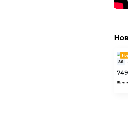
Нов
Но
36
749
Шлепа