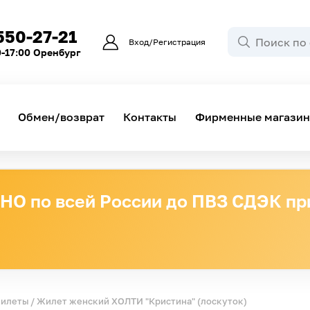
550-27-21
Вход/Регистрация
0-17:00 Оренбург
Обмен/возврат
Контакты
Фирменные магази
О по всей России до ПВЗ СДЭК при
жилеты
/ Жилет женский ХОЛТИ "Кристина" (лоскуток)