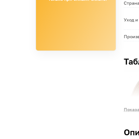
Страна
Уход и
Произ
Таб
Показа
Опи