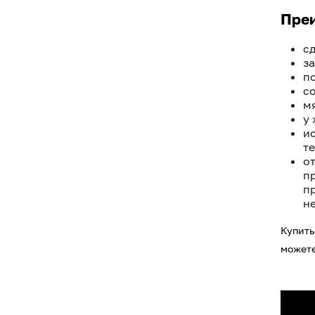
Преи
с
з
п
с
мя
у
и
т
о
п
п
н
Купить
можете