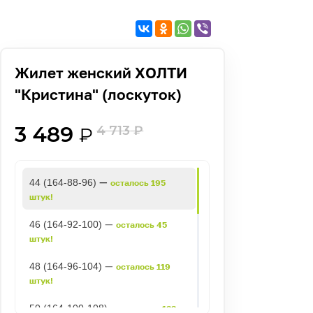
Жилет женский ХОЛТИ
"Кристина" (лоскуток)
3 489
4 713
₽
₽
—
44 (164-88-96)
осталось 195
штук!
—
46 (164-92-100)
осталось 45
штук!
—
48 (164-96-104)
осталось 119
штук!
—
50 (164-100-108)
осталось 123